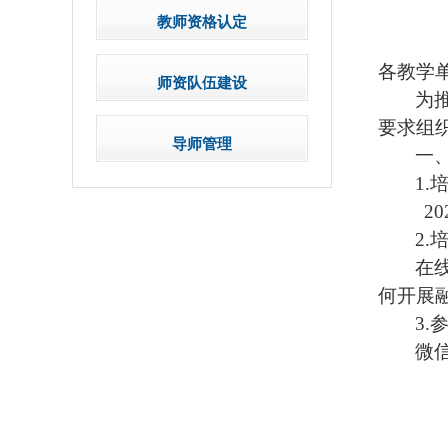
教师资格认定
各教学
师资队伍建设
为
要求组
导师管理
一
1.
20
2.
在
何开展
3.
微