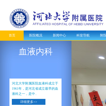
首页
医院概况
新闻中心
科室导航
附
血液内科
河北大学附属医院血液科成立于
1961年，是河北省成立最早的血
液科之一，是中..
详细更多>>