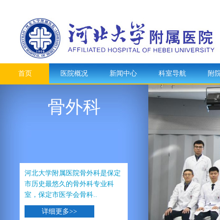
首页
医院概况
新闻中心
科室导航
附
骨外科
河北大学附属医院骨外科是保定
市历史最悠久的骨外科专业科
室，保定市医学会骨科..
详细更多>>