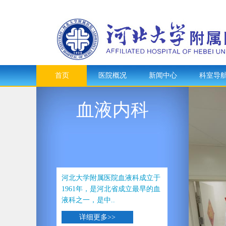
首页
医院概况
新闻中心
科室导
血液内科
河北大学附属医院血液科成立于
1961年，是河北省成立最早的血
液科之一，是中..
详细更多>>