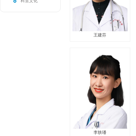
科室文化
王建芬
李轶璠