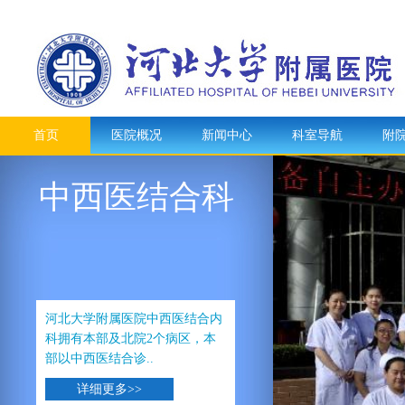
首页
医院概况
新闻中心
科室导航
附
中西医结合科
河北大学附属医院中西医结合内
科拥有本部及北院2个病区，本
部以中西医结合诊..
详细更多>>