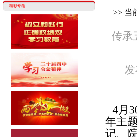
精彩专题
>> 当
传承
发
4月
年主
记、