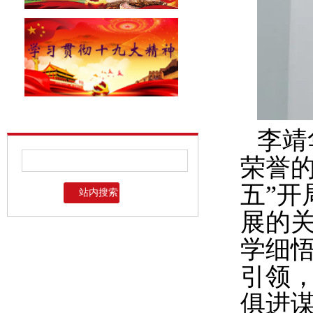
李靖
荣誉
五”
展的
学细
引领
俱进