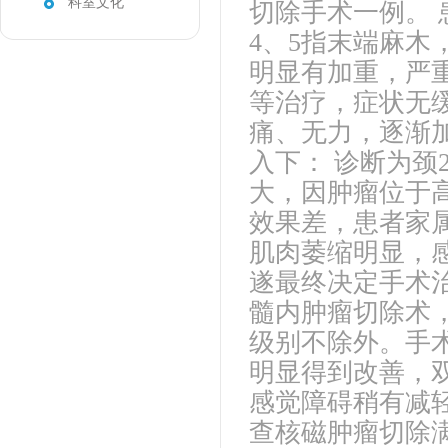
科室文化
切除手术一例。 
4、5指末端麻木
明显有加重，严
等治疗，症状无
痛、无力，逐渐
入下： 诊断为颈
大，因肿瘤位于
效果差，患者家
肌肉萎缩明显，
遂最终决定手术
髓内肿瘤切除术
级别不除外。手
明显得到改善，
感觉障碍稍有减
查核磁肿瘤切除