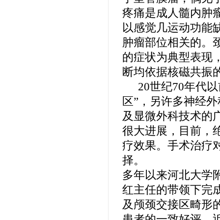
疼痛是成人髓内肿
以感觉几运动功能
肿瘤部位相关的。
的症状为典型表现
断均依据核磁共振
20
世纪
70
年代以
区
”
，另许多神经外
及显微外科技术的
很大进展，目前，
疗效果。手术治疗
择。
多年以来河北大学
红主任的带领下完
及颅颈交接区畸形
患者的一致好评，