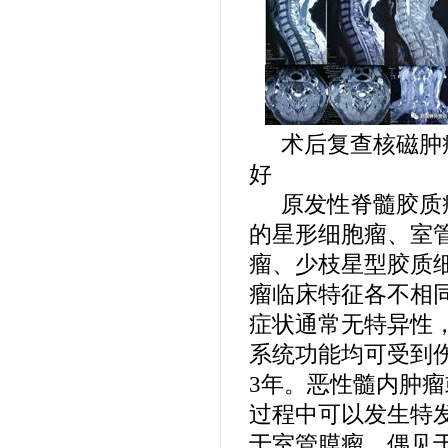
术后复查核磁肿
好
原发性脊髓胶质
的星形细胞瘤、室
瘤、少枝星型胶质
瘤临床特征各不相
症状通常无特异性
系统功能均可受到
3
年。恶性髓内肿瘤
过程中可以发生特
于室管膜瘤，偶见