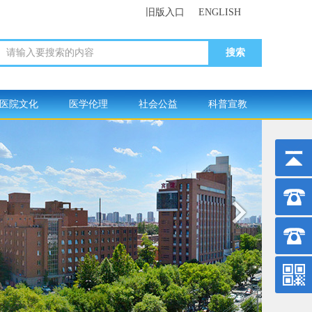
旧版入口
ENGLISH
请输入要搜索的内容
医院文化
医学伦理
社会公益
科普宣教
工
间:5981
线: