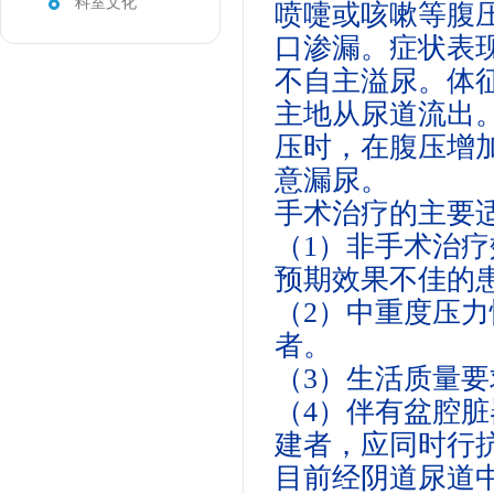
科室文化
喷嚏或咳嗽等腹
口渗漏。症状表
不自主溢尿。体
主地从尿道流出
压时，在腹压增
意漏尿。
手术治疗的主要
（1）非手术治
预期效果不佳的
（2）中重度压
者。
（3）生活质量
（4）伴有
盆腔脏
建者，应同时行
目前经阴道尿道