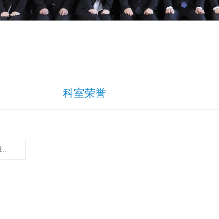
科室荣誉
..